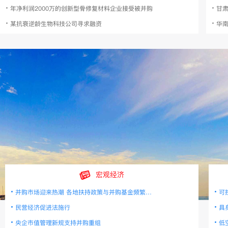
年净利润2000万的创新型骨修复材料企业接受被并购
甘
某抗衰逆龄生物科技公司寻求融资
华
宏观经济
并购市场迎来热潮 各地扶持政策与并购基金频繁落地
可
民营经济促进法施行
具
央企市值管理新规支持并购重组
低