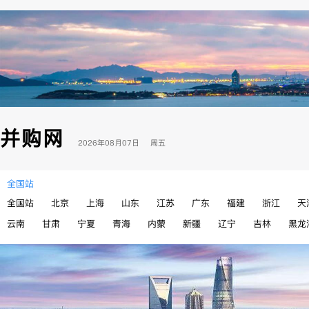
并购网
2026年08月07日 周五
全国站
全国站
北京
上海
山东
江苏
广东
福建
浙江
天
云南
甘肃
宁夏
青海
内蒙
新疆
辽宁
吉林
黑龙