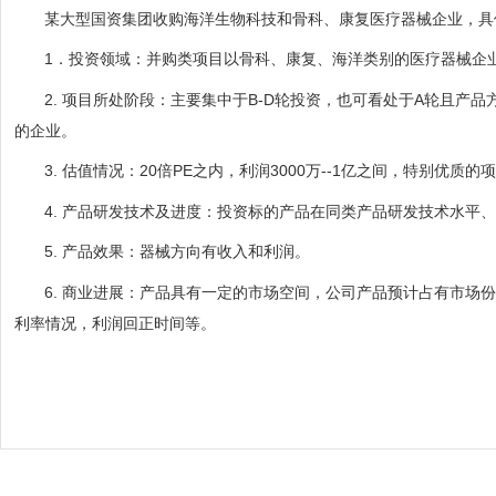
某大型国资集团收购海洋生物科技和骨科、康复医疗器械企业，具
1
．投资领域：并购类项目以骨科、康复、海洋类别的医疗器械企
2.
项目所处阶段：主要集中于
B-D
轮投资，也可看处于
A
轮且产品
的企业。
3.
估值情况：
20
倍
PE
之内，利润3000万--
1
亿之间，特别优质的项
4.
产品研发技术及进度：投资标的产品在同类产品研发技术水平、
5.
产品效果：器械方向有收入和利润。
6.
商业进展：产品具有一定的市场空间，公司产品预计占有市场份
利率情况，利润回正时间等。