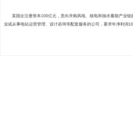
某国企注册资本
100
亿元，意向并购风电、核电和
抽水蓄能
产业链
业或从事电站运营管理、设计咨询等配套服务的公司，要求年净利润1